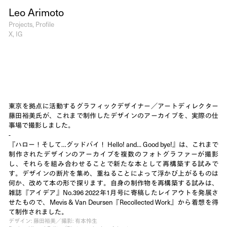
Leo Arimoto
Projects
Profile
X
IG
東京を拠点に活動するグラフィックデザイナー／アートディレクター
藤田裕美氏が、これまで制作したデザインのアーカイブを、実際の仕
事場で撮影しました。
-
『ハロー！そして…グッドバイ！ Hello! and... Good bye!』は、これまで
制作されたデザインのアーカイブを複数のフォトグラファーが撮影
し、それらを組み合わせることで新たな本として再構築する試みで
す。デザインの断片を集め、重ねることによって浮かび上がるものは
何か、改めて本の形で探ります。自身の制作物を再構築する試みは、
雑誌『アイデア』No.396 2022年1月号に寄稿したレイアウトを発展さ
せたもので、Mevis & Van Deursen『Recollected Work』から着想を得
て制作されました。
デザイン: 藤田裕美／撮影: 有本怜生