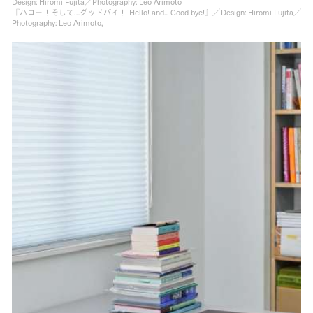
Design: Hiromi Fujita／Photography: Leo Arimoto
『ハロー！そして…グッドバイ！ Hello! and... Good bye!』／Design: Hiromi Fujita／
Photography: Leo Arimoto,